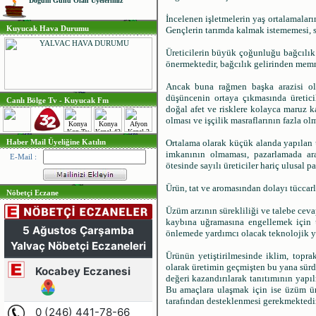
Doğum Günü Olan Üyelerimiz
İncelenen işletmelerin yaş ortalamaları
Kuyucak Hava Durumu
Gençlerin tarımda kalmak istememesi, s
Üreticilerin büyük çoğunluğu bağcılık 
önermektedir, bağcılık gelirinden mem
Ancak buna rağmen başka arazisi ols
düşüncenin ortaya çıkmasında üreticil
Canlı Bölge Tv - Kuyucak Fm
doğal afet ve risklere kolayca maruz ka
olması ve işçilik masraflarının fazla ol
Haber Mail Üyeliğine Katılın
Ortalama olarak küçük alanda yapılan 
imkanının olmaması, pazarlamada arac
E-Mail :
ötesinde sayılı üreticiler hariç ulusal 
Ürün, tat ve aromasından dolayı tüccarla
Nöbetçi Eczane
Üzüm arzının sürekliliği ve talebe cevap
kaybına uğramasına engellemek için ür
önlemede yardımcı olacak teknolojik ya
Ürünün yetiştirilmesinde iklim, toprak
olarak üretimin geçmişten bu yana sürd
değeri kazandırılarak tanıtımının yapıl
Bu amaçlara ulaşmak için ise üzüm üre
tarafından desteklenmesi gerekmektedir