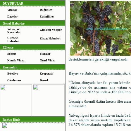
DUYURULAR
Vefatlar
Düğünler
Davetler
Etkinlikler
Genel Haberler
Yalvaç Ve
Gündem Ve Spor
Kasabalar
Gurbetci
Ziraat Haberleri
Haberleri
Eğlence
Sohbet
Fıkralar
desteklenmeleri gerektiği vurgulandı.
Komik Video
Genel Video
Kurumlar
Bayav ve Balcı’nın çalışmasında, söz 
Belediye
Kooperatif
Okulumuz
Dernek
“Üzüm, dünyada her iki yarım kürede de
Türkiye’de de asmanın ana vatanı ol
Türkiye’de 2022 yılında 4.165.000 ton 
Geçmişte önemli üzüm üreten iller arası
almaktadır.
Yalvaç ilçesi Isparta ilinde en fazla ü
Radyo Dinle
dekar alanda üzüm üretimi yapılırke
14.575 dekar alanda toplam 15.716 ton 