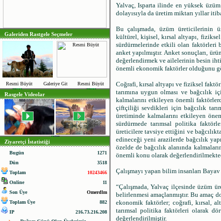
Yalvaç, Isparta ilinde en yüksek üzüm
dolayısıyla da üretim miktarı yıllar itib
Bu çalışmada, üzüm üreticilerinin ür
Galeriden Rastgele Seçmeler
kültürel, kişisel, kırsal altyapı, fiziks
sürdürmelerinde etkili olan faktörleri
anket yapılmıştır. Anket sonuçları, ürün
değerlendirmek ve ailelerinin besin ih
önemli ekonomik faktörler olduğunu gö
Coğrafi, kırsal altyapı ve fiziksel fakt
Resmi Büyüt
Galeriye Git
Resmi Büyüt
tarımına uygun olması ve bağcılık i
Rasgele Videolar
kalmalarını etkileyen önemli faktörler
çiftçiliği sevdikleri için bağcılık ta
üretiminde kalmalarını etkileyen öneml
sürdürmede tarımsal politika faktörler
üreticilere tavsiye ettiğini ve bağcıl
edineceği yeni arazilerde bağcılık yap
Ziyaretçi İstatistiği
özelde de bağcılık alanında kalmaların
Bugün
1271
önemli konu olarak değerlendirilmekted
Dün
3518
Çalışmayı yapan bilim insanları Bayav v
Toplam
10243466
Online
11
“Çalışmada, Yalvaç ilçesinde üzüm üret
Son Üye
Omerdlm
belirlenmesi amaçlanmıştır. Bu amaç do
ekonomik faktörler; coğrafi, kırsal, alt
Toplam Üye
882
tarımsal politika faktörleri olarak d
IP
216.73.216.208
değerlendirilmiştir.