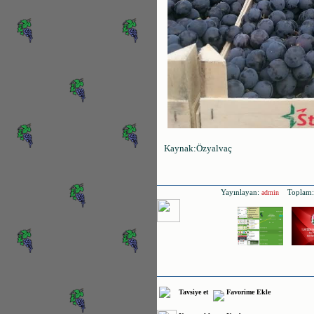
Kaynak:Özyalvaç
Yayınlayan:
Toplam:
admin
Tavsiye et
Favorime Ekle