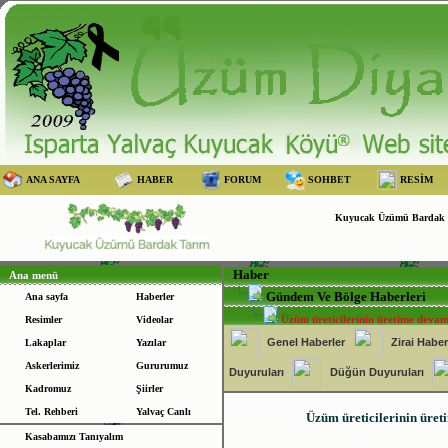
ANA SAYFA
HABER
FORUM
SOHBET
RESİM
Kuyucak Üzümü Bardak Ta
Haber
Ana menü
Gündem Ve Bölge Haberleri
Ana sayfa
Haberler
Üzüm üreticilerinin üretime devam 
Resimler
Videolar
Genel Haberler
Zirai Haber
Lakaplar
Yazılar
Askerlerimiz
Gururumuz
Duyuruları
Düğün Duyuruları
Kadromuz
Şiirler
Tel. Rehberi
Yalvaç Canlı
Üzüm üreticilerinin üreti
Kasabamızı Tanıyalım