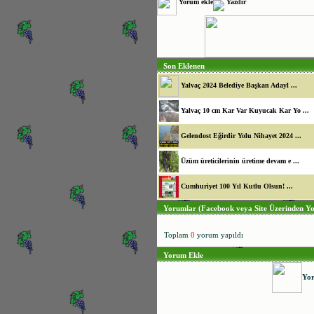
Yorum ekle
Yazdır
Son Eklenen
Yalvaç 2024 Belediye Başkan Adayl ...
Yalvaç 10 cm Kar Var Kuyucak Kar Yo ...
Gelendost Eğirdir Yolu Nihayet 2024 ...
Üzüm üreticilerinin üretime devam e ...
Cumhuriyet 100 Yıl Kutlu Olsun! ...
Yorumlar (Facebook veya Site Üzerinden Yo
Toplam
0
yorum yapıldı
Yorum Ekle
Yo