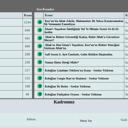
Son Konular
Konu
Konu
Ko
Kur’an’da Allah Zekâtı, Malımızdan Mı Yoksa Kazancımızdan
1534
ha
Mı Vermemizi Emrediyor.
İslam’ı Yaşarken İzlediğimiz Yol Ve Mümin Suresi 41-42-43.
649
ha
Ayetler.
Allah’ın Bizlere Güvendiği Kadar, Bizler Allah’a Güveniyor
441
ha
Muyuz?
Allah’ın Dini İslam’ı Yaşarken, Kur’an’ın Bizlere Yeteceğini
409
ha
Söyleyen Allah’tır.
298
ha
Saff Suresi 6. Ayet Üzerinde, Gelin Birlikte Düşünelim.
236
ha
Namaz Dinin Direği Midir*
217
Se
Keloğlan Çataltepe Tekfuru'na Karşı - Serdar Yıldırım
155
Se
Keloğlan Cengiz Han'ın Hazinesi - Serdar Yıldırım
108
Se
Keloğlan İle Bulut - Serdar Yıldırım
49
Se
Keloğlan Padişahın Oyunu - Serdar Yıldırım
Kadromuz
Admin
Gizli
Mesaj Yaz