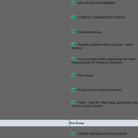
HER ÖLÜM ERKENMİDİR?
TÜRKİYE CUMHURİYETİ TAPUSU
Kara orman pastasi
Keloğlan Çataltepe Tekfuru'na Karşı - Serdar
Yıldırım
Kur’an’da Allah Zekâtı, Malımızdan Mı Yoksa
Kazancımızdan Mı Vermemizi Emrediyor.
Rezil olmak
Kur'ân-ı Kerim'in bazı hususiyetleri
Serdar - Genç Bir Yazar Hangi Aşamalardan Geçt
Ve Nasıl Gayret Gösterdi
Son Konu
CİĞERE NİTOKİN,HAVAYA DUMAN