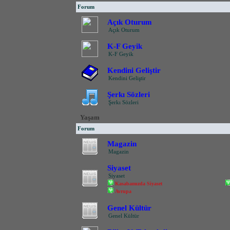
Forum
Açık Oturum
Açık Oturum
K-F Geyik
K-F Geyik
Kendini Geliştir
Kendini Geliştir
Şerkı Sözleri
Şerkı Sözleri
Yaşam
Forum
Magazin
Magazin
Siyaset
Siyaset
Kasabamızda Siyaset
Avrupa
Genel Kültür
Genel Kültür