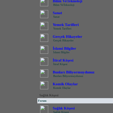
Bilim VeTeknoloji
Bilim VeTeknoloji
Sanat
Sanat
Yemek Tarifleri
Yemek Tarifleri
Gerçek Hikayeler
Gerçek Hikayeler
İslami Bilgiler
İslami Bilgiler
İtiraf Köşesi
İtiraf Köşesi
Bunları Biliyormuydunuz
Bunları Biliyormuydunuz
Komik Olaylar
Komik Olaylar
Sağlık Köşesi
Forum
Sağlık Köşesi
Sağlık Köşesi