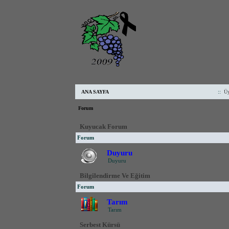
::
ANA SAYFA
Üy
Forum
Kuyucak Forum
Forum
Duyuru
Duyuru
Bilgilendirme Ve Eğitim
Forum
Tarım
Tarım
Serbest Kürsü