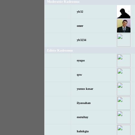
Moderatör Kadromuz
yb32
omer
yb3234
Editör Kadromuz
eyupo
qsw
yunus kosar
ilyassahan
eserultay
halukgta