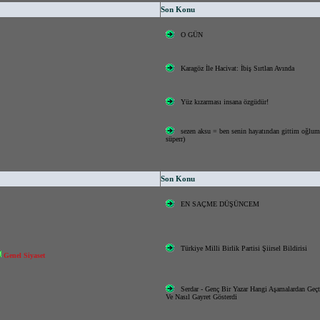
Son Konu
O GÜN
Karagöz İle Hacivat: İbiş Sırtlan Avında
Yüz kızarması insana özgüdür!
sezen aksu = ben senin hayatından gittim oğlum
süperr)
Son Konu
EN SAÇME DÜŞÜNCEM
Türkiye Milli Birlik Partisi Şiirsel Bildirisi
Genel Siyaset
Serdar - Genç Bir Yazar Hangi Aşamalardan Geçt
Ve Nasıl Gayret Gösterdi