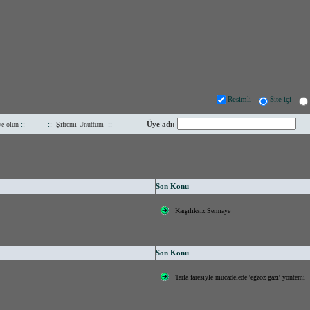
Resimli
Site içi
::
::
::
Üye adı:
e olun
Şifremi Unuttum
Son Konu
Karşılıksız Sermaye
Son Konu
Tarla faresiyle mücadelede 'egzoz gazı' yöntemi