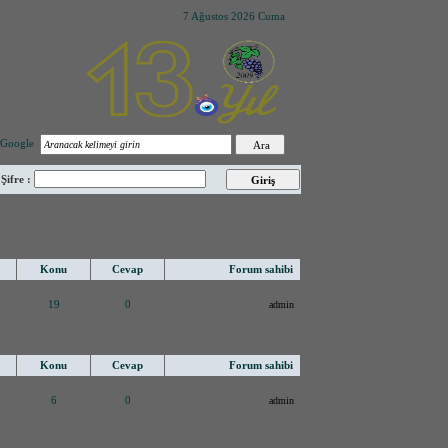
7 Ağustos 2026 Cuma
Google
Şifre :
Konu
Cevap
Forum sahibi
19
0
admin
Konu
Cevap
Forum sahibi
6
0
admin