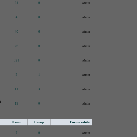
24
0
admin
4
0
admin
40
6
admin
26
0
admin
321
0
admin
2
1
admin
11
3
admin
i
19
0
admin
Konu
Cevap
Forum sahibi
7
0
admin