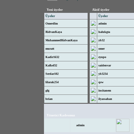
Yeni üyeler
Aktif üyeler
Üyeler
Üyeler
Omerdlm
admin
RidvanKaya
halukgta
MuhammedRidvanKaya
yb32
muratt
omer
Kadir1632
eyupo
Kafkef32
saidenvar
Serdar102
yb3234
lilarak254
qsw
gfg
incitanem
brian
ilyassahan
Yönetici Kadromuz
admin