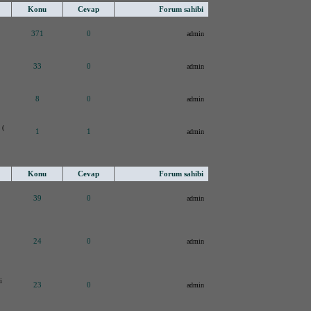
Konu
Cevap
Forum sahibi
371
0
admin
33
0
admin
8
0
admin
 (
1
1
admin
Konu
Cevap
Forum sahibi
39
0
admin
24
0
admin
i
23
0
admin