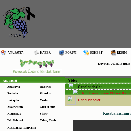
ANA SAYFA
HABER
FORUM
SOHBET
RESİM
Kuyucak Üzümü Bardak Ta
Video
Ana menü
Genel videolar
Ana sayfa
Haberler
KasabamızTanıtım Videosu Hazırl
Resimler
Videolar
Genel videolar
Lakaplar
Yazılar
Askerlerimiz
Gururumuz
KasabamızTanıtı
Kadromuz
Şiirler
Tel. Rehberi
Yalvaç Canlı
Kasabamızı Tanıyalım