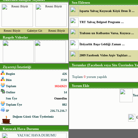
Son Eklenen
Isparta Yalvaç Kuyucak Köyü Dron İl ...
TRT Yalvaç Belgesel Programı ...
Resmi Büyüt
Galeriye Git
Resmi Büyüt
Trabzon un Kolbastısı Varsa, Kuyuca ...
Rasgele Videolar
İhtiyarlık Başa Geldiği Zaman ...
2009 Facebook Video Arşiv Yaşlıları ...
Yorumlar (Facebook veya Site Üzerinden Yo
Ziyaretçi İstatistiği
Bugün
426
Toplam
0
yorum yapıldı
Dün
3518
Yorum Ekle
Toplam
10242621
Online
14
No
,
No
,
No
,
No
,
No
,
No
,
Yo
Son Üye
Omerdlm
Toplam Üye
882
IP
216.73.216.7
Doğum Günü Olan Üyelerimiz
Ü
Kuyucak Hava Durumu