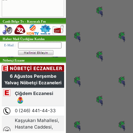
Canlı Bölge Tv - Kuyucak Fm
Haber Mail Üyeliğine Katılın
E-Mail :
Nöbetçi Eczane