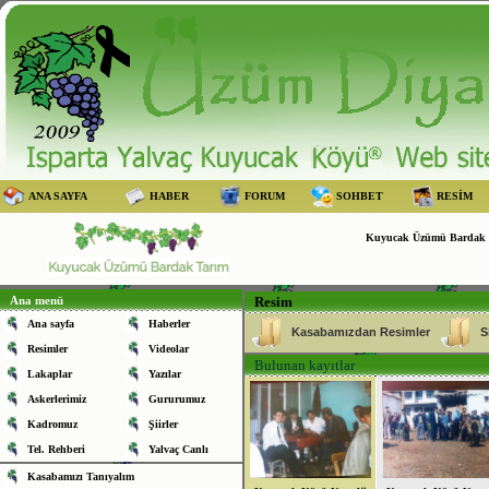
ANA SAYFA
HABER
FORUM
SOHBET
RESİM
Kuyucak Üzümü Bardak Ta
Ana menü
Resim
Ana sayfa
Haberler
Kasabamızdan Resimler
S
Resimler
Videolar
Bulunan kayıtlar
Lakaplar
Yazılar
Askerlerimiz
Gururumuz
Kadromuz
Şiirler
Tel. Rehberi
Yalvaç Canlı
Kasabamızı Tanıyalım