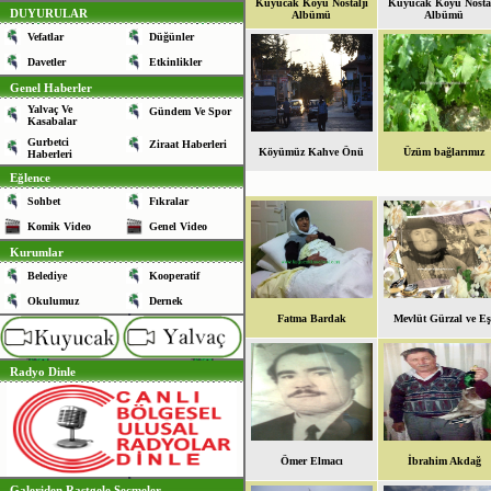
Kuyucak Köyü Nostalji
Kuyucak Köyü Nostal
DUYURULAR
Albümü
Albümü
Vefatlar
Düğünler
Davetler
Etkinlikler
Genel Haberler
Yalvaç Ve
Gündem Ve Spor
Kasabalar
Gurbetci
Ziraat Haberleri
Köyümüz Kahve Önü
Üzüm bağlarımız
Haberleri
Eğlence
Sohbet
Fıkralar
Komik Video
Genel Video
Kurumlar
Belediye
Kooperatif
Okulumuz
Dernek
Fatma Bardak
Mevlüt Gürzal ve Eş
Radyo Dinle
Ömer Elmacı
İbrahim Akdağ
Galeriden Rastgele Seçmeler