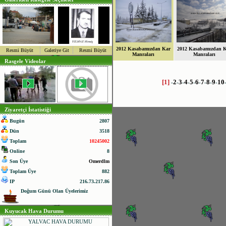
2012 Kasabamızdan Kar
2012 Kasabamızdan 
Resmi Büyüt
Galeriye Git
Resmi Büyüt
Manraları
Manraları
Rasgele Videolar
[1]
2
3
4
5
6
7
8
9
10
-
-
-
-
-
-
-
-
-
Ziyaretçi İstatistiği
Bugün
2807
Dün
3518
Toplam
10245002
Online
8
Son Üye
Omerdlm
Toplam Üye
882
IP
216.73.217.86
Doğum Günü Olan Üyelerimiz
Kuyucak Hava Durumu